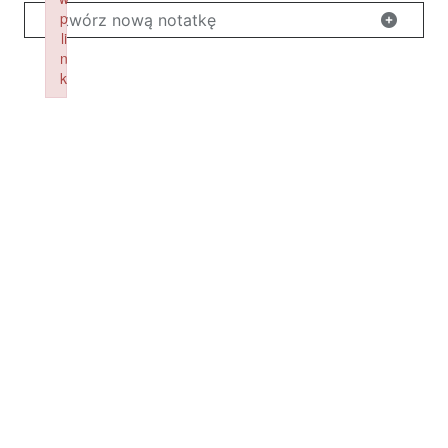
p
Utwórz nową notatkę
li
n
k
Failed to initialize plugin: wplink