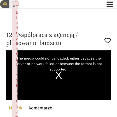
×
F
a
il
e
d
t
12. Współpraca z agencją /
o
planowanie budżetu
i
n
This
iti
is
a
The media could not be loaded, either because the
a
modal
window.
li
server or network failed or because the format is not
z
supported.
e
p
l
u
g
i
n
Notatki
Komentarze
:
w